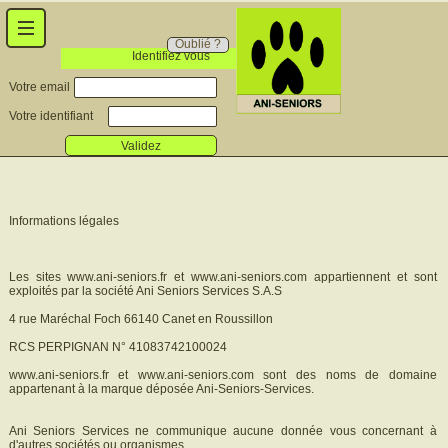
Oublié ?
Identifiez vous
Votre email
Votre identifiant
Validez
Informations légales
Les sites www.ani-seniors.fr et www.ani-seniors.com appartiennent et sont
exploités par la société Ani Seniors Services S.A.S
4 rue Maréchal Foch 66140 Canet en Roussillon
RCS PERPIGNAN N° 41083742100024
www.ani-seniors.fr et www.ani-seniors.com sont des noms de domaine
appartenant à la marque déposée Ani-Seniors-Services.
Ani Seniors Services ne communique aucune donnée vous concernant à
d'autres sociétés ou organismes.