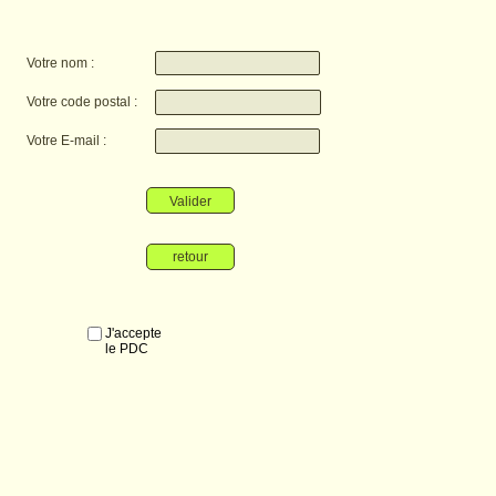
Votre nom :
Votre code postal :
Votre E-mail :
Valider
retour
J'accepte
le PDC