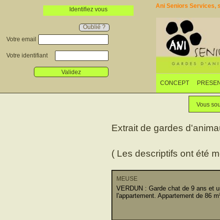
Ani Seniors Services, s
Identifiez vous
Oublié ?
Votre email
Votre identifiant
Validez
CONCEPT
PRESEN
Vous sou
Extrait de gardes d'anim
( Les descriptifs ont été m
MEUSE
VERDUN : Garde chat de 9 ans et un
l'appartement. Appartement de 86 m²