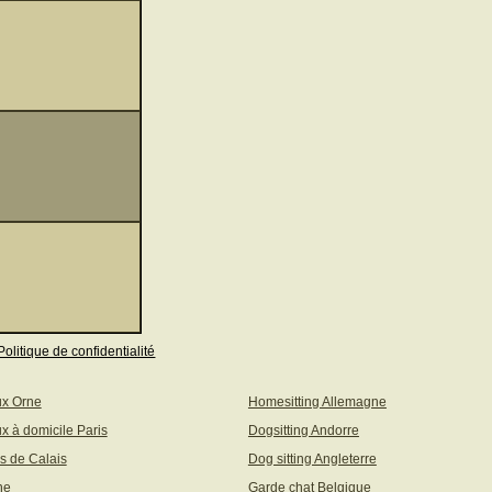
Politique de confidentialité
ux Orne
Homesitting Allemagne
x à domicile Paris
Dogsitting Andorre
s de Calais
Dog sitting Angleterre
ne
Garde chat Belgique