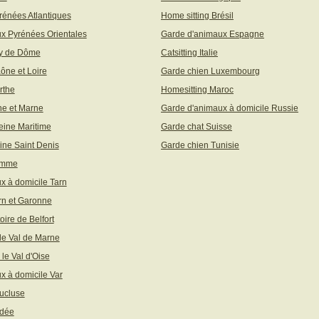
rénées Atlantiques
Home sitting Brésil
x Pyrénées Orientales
Garde d'animaux Espagne
uy de Dôme
Catsitting Italie
aône et Loire
Garde chien Luxembourg
rthe
Homesitting Maroc
ne et Marne
Garde d'animaux à domicile Russie
eine Maritime
Garde chat Suisse
ine Saint Denis
Garde chien Tunisie
omme
x à domicile Tarn
rn et Garonne
toire de Belfort
 le Val de Marne
 le Val d'Oise
x à domicile Var
ucluse
ndée