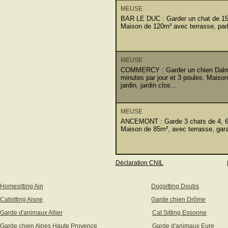
MEUSE
BAR LE DUC : Garder un chat de 15 an
Maison de 120m² avec terrasse, parki
MEUSE
COMMERCY : Garder un chien Dalmat
minutes par jour et 3 poules. Maison
jardin, jardin clos...
MEUSE
ANCEMONT : Garde 3 chats de 4, 6 e
Maison de 85m², avec terrasse, garag
Déclaration CNIL
Homesitting Ain
Dogsitting Doubs
Catsitting Aisne
Garde chien Drôme
Garde d'animaux Allier
Cat Sitting Essonne
Garde chien Alpes Haute Provence
Garde d'animaux Eure