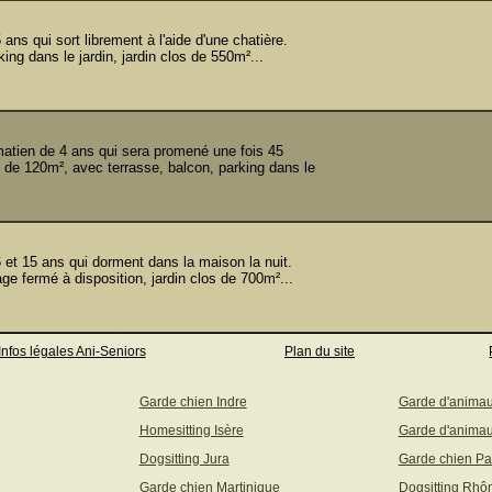
s qui sort librement à l'aide d'une chatière.
ng dans le jardin, jardin clos de 550m²...
ien de 4 ans qui sera promené une fois 45
 de 120m², avec terrasse, balcon, parking dans le
t 15 ans qui dorment dans la maison la nuit.
e fermé à disposition, jardin clos de 700m²...
Infos légales Ani-Seniors
Plan du site
Garde chien Indre
Garde d'anima
Homesitting Isère
Garde d'animau
Dogsitting Jura
Garde chien Pa
Garde chien Martinique
Dogsitting Rhô