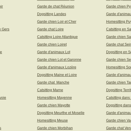
ir
Garde de chat Réunion
Garde chien Py
Dogsitting Landes
Garde d'animau
Garde chien Loir et Cher
Homesitting P
e Gers
Garde chat Loire
Catsitting en S
Catsitting Loire Atlantique
Garde chien Sa
Garde chien Loiret
Garde chat Sei
ne
Garde d'animaux Lot
Dogsitting en S
Garde chien Lot et Garonne
Garde chien Se
Garde d'animaux Lozère
Homesitting S
Dogsitting Maine et Loire
Garde d'animau
Garde chat Manche
Garde chien Ta
Catsitting Marne
Dogsitting Terri
voie
Homesitting Mayenne
Catsitting dans
Garde chien Mayotte
Dogsitting dans
Dogsitting Meurthe et Moselle
Garde d'animau
Homesitting Meuse
Garde chien Va
s
Garde chien Morbihan
Garde chat Ve