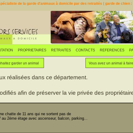
pécialiste de la garde d'animaux à domicile par des retraités ( garde de chien : d
TATION
PROPRIETAIRES
RETRAITES
CONTACTS
REFERENCES
P
Faites garder votre animal
Vous souhaitez garder un animal
haitez garder un animal
Vous avez un animal à fair
aux réalisées dans ce département.
odifiés afin de préserver la vie privée des propriétaire
e chatte de 11 ans qui ne sortent pas de
 au 2ème étage avec ascenseur, balcon, parking...