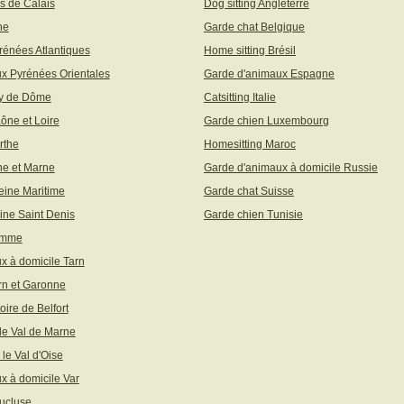
s de Calais
Dog sitting Angleterre
ne
Garde chat Belgique
rénées Atlantiques
Home sitting Brésil
x Pyrénées Orientales
Garde d'animaux Espagne
uy de Dôme
Catsitting Italie
aône et Loire
Garde chien Luxembourg
rthe
Homesitting Maroc
ne et Marne
Garde d'animaux à domicile Russie
eine Maritime
Garde chat Suisse
ine Saint Denis
Garde chien Tunisie
omme
x à domicile Tarn
rn et Garonne
toire de Belfort
 le Val de Marne
 le Val d'Oise
x à domicile Var
ucluse