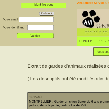
Ani Seniors Services, s
Identifiez vous
Oublié ?
Votre email
Votre identifiant
Validez
CONCEPT
PRESEN
Vous sou
Extrait de gardes d'animaux réalisées
( Les descriptifs ont été modifiés afin d
HERAULT
MONTPELLIER : Garder un chien Boxer de 6 ans promené
parking dans le jardin, jardin clos de 750m²...