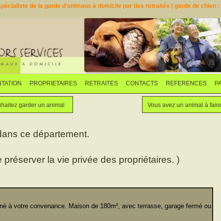
pécialiste de la garde d'animaux à domicile par des retraités ( garde de chien : d
TATION
PROPRIETAIRES
RETRAITES
CONTACTS
REFERENCES
P
Faites garder votre animal
Vous souhaitez garder un animal
haitez garder un animal
Vous avez un animal à fair
 dans ce département.
e préserver la vie privée des propriétaires. )
 à votre convenance. Maison de 180m², avec terrasse, garage fermé ou