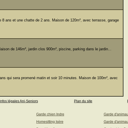
 8 ans et une chatte de 2 ans. Maison de 120m², avec terrasse, garage
son de 146m², jardin clos 900m², piscine, parking dans le jardin...
 qui sera promené matin et soir 10 minutes. Maison de 100m², avec
Infos légales Ani-Seniors
Plan du site
Garde chien Indre
Garde d'anima
Homesitting Isère
Garde d'animau