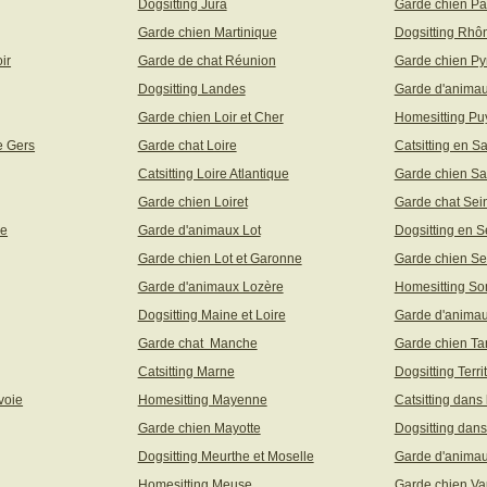
Dogsitting Jura
Garde chien Pa
Garde chien Martinique
Dogsitting Rhô
ir
Garde de chat Réunion
Garde chien Py
Dogsitting Landes
Garde d'animau
Garde chien Loir et Cher
Homesitting P
e Gers
Garde chat Loire
Catsitting en S
Catsitting Loire Atlantique
Garde chien Sa
Garde chien Loiret
Garde chat Sei
ne
Garde d'animaux Lot
Dogsitting en S
Garde chien Lot et Garonne
Garde chien Se
Garde d'animaux Lozère
Homesitting S
Dogsitting Maine et Loire
Garde d'animau
Garde chat Manche
Garde chien Ta
Catsitting Marne
Dogsitting Terri
voie
Homesitting Mayenne
Catsitting dans
Garde chien Mayotte
Dogsitting dans
Dogsitting Meurthe et Moselle
Garde d'animau
Homesitting Meuse
Garde chien Va