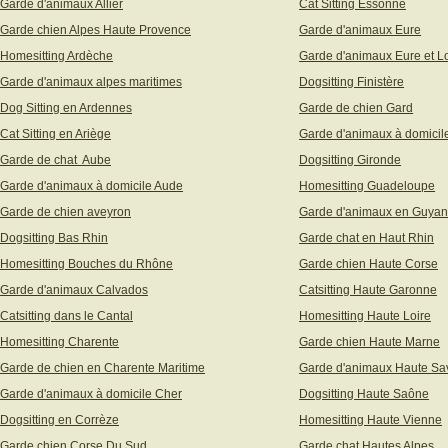
Garde d'animaux Allier
Cat Sitting Essonne
Garde chien Alpes Haute Provence
Garde d'animaux Eure
Homesitting Ardèche
Garde d'animaux Eure et Lo
Garde d'animaux alpes maritimes
Dogsitting Finistère
Dog Sitting en Ardennes
Garde de chien Gard
Cat Sitting en Ariège
Garde d'animaux à domicil
Garde de chat Aube
Dogsitting Gironde
Garde d'animaux à domicile Aude
Homesitting Guadeloupe
Garde de chien aveyron
Garde d'animaux en Guya
Dogsitting Bas Rhin
Garde chat en Haut Rhin
Homesitting Bouches du Rhône
Garde chien Haute Corse
Garde d'animaux Calvados
Catsitting Haute Garonne
Catsitting dans le Cantal
Homesitting Haute Loire
Homesitting Charente
Garde chien Haute Marne
Garde de chien en Charente Maritime
Garde d'animaux Haute Sa
Garde d'animaux à domicile Cher
Dogsitting Haute Saône
Dogsitting en Corrèze
Homesitting Haute Vienne
Garde chien Corse Du Sud
Garde chat Hautes Alpes