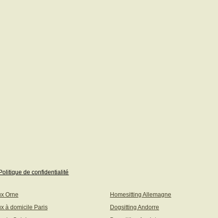
Politique de confidentialité
ux Orne
Homesitting Allemagne
x à domicile Paris
Dogsitting Andorre