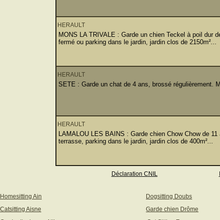
HERAULT
MONS LA TRIVALE : Garde un chien Teckel à poil dur de
fermé ou parking dans le jardin, jardin clos de 2150m²...
HERAULT
SETE : Garde un chat de 4 ans, brossé régulièrement. Mai
HERAULT
LAMALOU LES BAINS : Garde chien Chow Chow de 11 ans
terrasse, parking dans le jardin, jardin clos de 400m²...
Déclaration CNIL
Homesitting Ain
Dogsitting Doubs
Catsitting Aisne
Garde chien Drôme