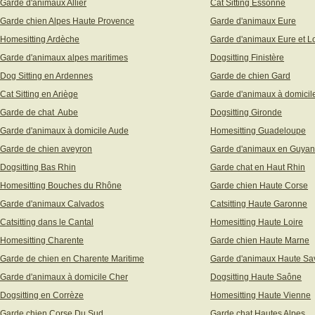
Garde d'animaux Allier
Cat Sitting Essonne
Garde chien Alpes Haute Provence
Garde d'animaux Eure
Homesitting Ardèche
Garde d'animaux Eure et Lo
Garde d'animaux alpes maritimes
Dogsitting Finistère
Dog Sitting en Ardennes
Garde de chien Gard
Cat Sitting en Ariège
Garde d'animaux à domicil
Garde de chat Aube
Dogsitting Gironde
Garde d'animaux à domicile Aude
Homesitting Guadeloupe
Garde de chien aveyron
Garde d'animaux en Guya
Dogsitting Bas Rhin
Garde chat en Haut Rhin
Homesitting Bouches du Rhône
Garde chien Haute Corse
Garde d'animaux Calvados
Catsitting Haute Garonne
Catsitting dans le Cantal
Homesitting Haute Loire
Homesitting Charente
Garde chien Haute Marne
Garde de chien en Charente Maritime
Garde d'animaux Haute Sa
Garde d'animaux à domicile Cher
Dogsitting Haute Saône
Dogsitting en Corrèze
Homesitting Haute Vienne
Garde chien Corse Du Sud
Garde chat Hautes Alpes