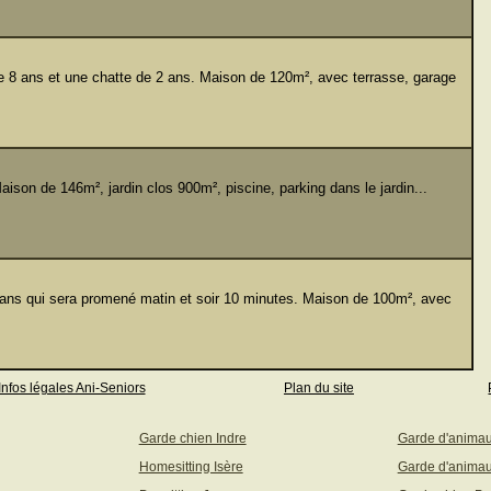
 8 ans et une chatte de 2 ans. Maison de 120m², avec terrasse, garage
son de 146m², jardin clos 900m², piscine, parking dans le jardin...
 qui sera promené matin et soir 10 minutes. Maison de 100m², avec
Infos légales Ani-Seniors
Plan du site
Garde chien Indre
Garde d'anima
Homesitting Isère
Garde d'animau