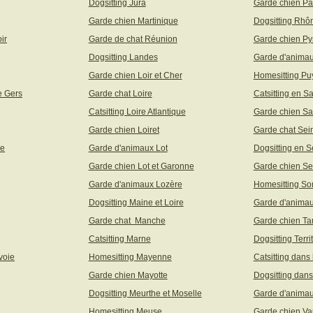
Dogsitting Jura
Garde chien Pa
Garde chien Martinique
Dogsitting Rhô
ir
Garde de chat Réunion
Garde chien Py
Dogsitting Landes
Garde d'animau
Garde chien Loir et Cher
Homesitting P
e Gers
Garde chat Loire
Catsitting en S
Catsitting Loire Atlantique
Garde chien Sa
Garde chien Loiret
Garde chat Sei
ne
Garde d'animaux Lot
Dogsitting en S
Garde chien Lot et Garonne
Garde chien Se
Garde d'animaux Lozère
Homesitting S
Dogsitting Maine et Loire
Garde d'animau
Garde chat Manche
Garde chien Ta
Catsitting Marne
Dogsitting Terri
voie
Homesitting Mayenne
Catsitting dans
Garde chien Mayotte
Dogsitting dans
Dogsitting Meurthe et Moselle
Garde d'animau
Homesitting Meuse
Garde chien Va