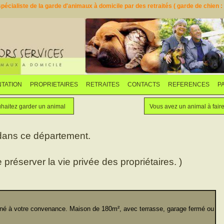
pécialiste de la garde d'animaux à domicile par des retraités ( garde de chien : d
TATION
PROPRIETAIRES
RETRAITES
CONTACTS
REFERENCES
P
Faites garder votre animal
Vous souhaitez garder un animal
haitez garder un animal
Vous avez un animal à fair
 dans ce département.
e préserver la vie privée des propriétaires. )
 à votre convenance. Maison de 180m², avec terrasse, garage fermé ou