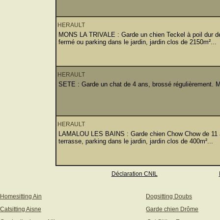
HERAULT
MONS LA TRIVALE : Garde un chien Teckel à poil dur de
fermé ou parking dans le jardin, jardin clos de 2150m²...
HERAULT
SETE : Garde un chat de 4 ans, brossé régulièrement. Mai
HERAULT
LAMALOU LES BAINS : Garde chien Chow Chow de 11 ans
terrasse, parking dans le jardin, jardin clos de 400m²...
Déclaration CNIL
Homesitting Ain
Dogsitting Doubs
Catsitting Aisne
Garde chien Drôme