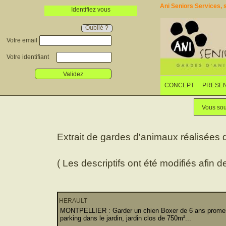
Ani Seniors Services, s
Identifiez vous
Oublié ?
Votre email
Votre identifiant
Validez
CONCEPT
PRESEN
Vous sou
Extrait de gardes d'animaux réalisées
( Les descriptifs ont été modifiés afin d
HERAULT
MONTPELLIER : Garder un chien Boxer de 6 ans promené
parking dans le jardin, jardin clos de 750m²...