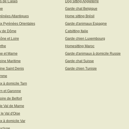
s de Calais
Dog sitting Angleterre
ne
Garde chat Belgique
rénées Atlantiques
Home sitting Brésil
x Pyrénées Orientales
Garde d'animaux Espagne
uy de Dôme
Catsitting Italie
aône et Loire
Garde chien Luxembourg
rthe
Homesitting Maroc
ne et Marne
Garde d'animaux à domicile Russie
eine Maritime
Garde chat Suisse
ine Saint Denis
Garde chien Tunisie
omme
x à domicile Tarn
rn et Garonne
toire de Belfort
 le Val de Marne
 le Val d'Oise
x à domicile Var
ucluse