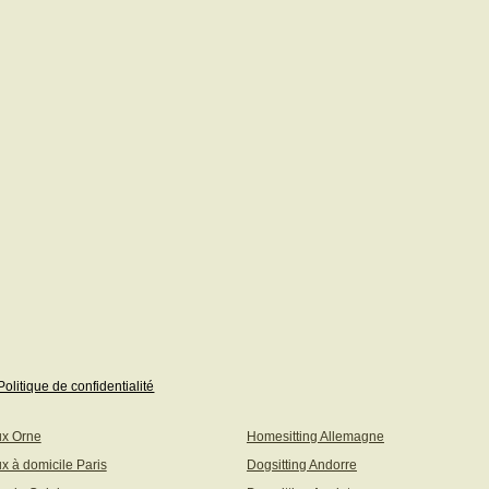
Politique de confidentialité
ux Orne
Homesitting Allemagne
x à domicile Paris
Dogsitting Andorre