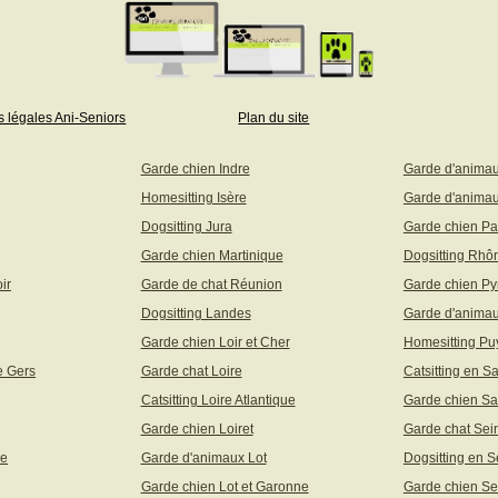
s légales Ani-Seniors
Plan du site
Garde chien Indre
Garde d'anima
Homesitting Isère
Garde d'animau
Dogsitting Jura
Garde chien Pa
Garde chien Martinique
Dogsitting Rhô
ir
Garde de chat Réunion
Garde chien Py
Dogsitting Landes
Garde d'animau
Garde chien Loir et Cher
Homesitting P
e Gers
Garde chat Loire
Catsitting en S
Catsitting Loire Atlantique
Garde chien Sa
Garde chien Loiret
Garde chat Sei
ne
Garde d'animaux Lot
Dogsitting en S
Garde chien Lot et Garonne
Garde chien Se