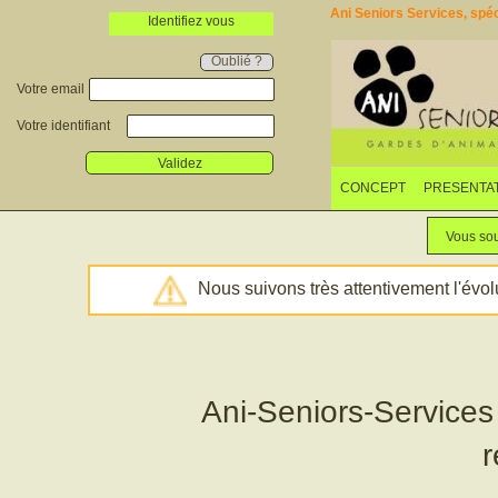
Ani Seniors Services, spéci
Identifiez vous
Oublié ?
Votre email
Votre identifiant
Validez
CONCEPT
PRESENTA
Vous sou
Nous suivons très attentivement l'évol
Ani-Seniors-Services
r