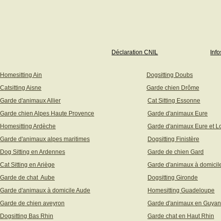
Déclaration CNIL
Info
Homesitting Ain
Dogsitting Doubs
Catsitting Aisne
Garde chien Drôme
Garde d'animaux Allier
Cat Sitting Essonne
Garde chien Alpes Haute Provence
Garde d'animaux Eure
Homesitting Ardèche
Garde d'animaux Eure et Lo
Garde d'animaux alpes maritimes
Dogsitting Finistère
Dog Sitting en Ardennes
Garde de chien Gard
Cat Sitting en Ariège
Garde d'animaux à domicil
Garde de chat Aube
Dogsitting Gironde
Garde d'animaux à domicile Aude
Homesitting Guadeloupe
Garde de chien aveyron
Garde d'animaux en Guya
Dogsitting Bas Rhin
Garde chat en Haut Rhin