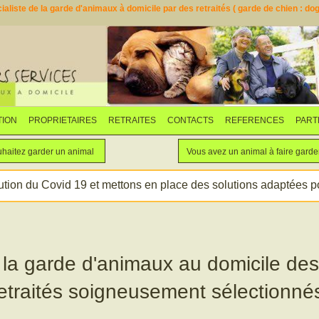
aliste de la garde d'animaux à domicile par des retraités ( garde de chien : dogs
TION
PROPRIETAIRES
RETRAITES
CONTACTS
REFERENCES
PART
Faites garder votre animal
Vous souhaitez garder un animal
haitez garder un animal
Vous avez un animal à faire garde
ution du Covid 19 et mettons en place des solutions adaptées pou
 la garde d'animaux au domicile des 
etraités soigneusement sélectionné