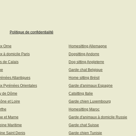
Politique de confidentialité
ux Orne
Homesitting Allemagne
x à domicile Paris
Dogsitting Andorre
s de Calais
Dog sitting Angleterre
ne
Garde chat Belgique
rénées Atlantiques
Home sitting Brésil
x Pyrénées Orientales
Garde d'animaux Espagne
uy de Dôme
Catsitting Italie
aône et Loire
Garde chien Luxembourg
rthe
Homesitting Maroc
ne et Marne
Garde d'animaux à domicile Russie
eine Maritime
Garde chat Suisse
ine Saint Denis
Garde chien Tunisie