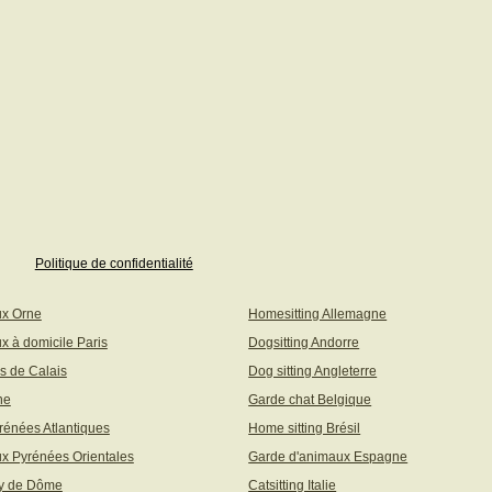
Politique de confidentialité
ux Orne
Homesitting Allemagne
x à domicile Paris
Dogsitting Andorre
s de Calais
Dog sitting Angleterre
ne
Garde chat Belgique
rénées Atlantiques
Home sitting Brésil
x Pyrénées Orientales
Garde d'animaux Espagne
uy de Dôme
Catsitting Italie