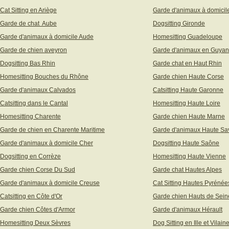
Cat Sitting en Ariège
Garde d'animaux à domicil
Garde de chat Aube
Dogsitting Gironde
Garde d'animaux à domicile Aude
Homesitting Guadeloupe
Garde de chien aveyron
Garde d'animaux en Guya
Dogsitting Bas Rhin
Garde chat en Haut Rhin
Homesitting Bouches du Rhône
Garde chien Haute Corse
Garde d'animaux Calvados
Catsitting Haute Garonne
Catsitting dans le Cantal
Homesitting Haute Loire
Homesitting Charente
Garde chien Haute Marne
Garde de chien en Charente Maritime
Garde d'animaux Haute Sa
Garde d'animaux à domicile Cher
Dogsitting Haute Saône
Dogsitting en Corrèze
Homesitting Haute Vienne
Garde chien Corse Du Sud
Garde chat Hautes Alpes
Garde d'animaux à domicile Creuse
Cat Sitting Hautes Pyrénée
Catsitting en Côte d'Or
Garde chien Hauts de Sein
Garde chien Côtes d'Armor
Garde d'animaux Hérault
Homesitting Deux Sèvres
Dog Sitting en Ille et Vilain