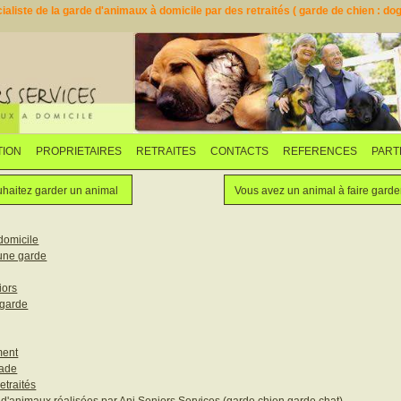
aliste de la garde d'animaux à domicile par des retraités ( garde de chien : dogs
TION
PROPRIETAIRES
RETRAITES
CONTACTS
REFERENCES
PART
Faites garder votre animal
Vous souhaitez garder un animal
haitez garder un animal
Vous avez un animal à faire garde
domicile
une garde
iors
 garde
ment
lade
etraités