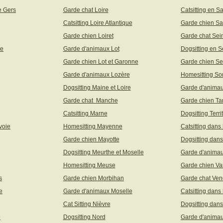
e Gers
Garde chat Loire
Catsitting en S
Catsitting Loire Atlantique
Garde chien Sa
Garde chien Loiret
Garde chat Sei
ne
Garde d'animaux Lot
Dogsitting en S
Garde chien Lot et Garonne
Garde chien Se
Garde d'animaux Lozère
Homesitting S
Dogsitting Maine et Loire
Garde d'animau
Garde chat Manche
Garde chien Ta
Catsitting Marne
Dogsitting Terri
voie
Homesitting Mayenne
Catsitting dans
Garde chien Mayotte
Dogsitting dans
Dogsitting Meurthe et Moselle
Garde d'animau
Homesitting Meuse
Garde chien Va
s
Garde chien Morbihan
Garde chat Ve
e
Garde d'animaux Moselle
Catsitting dans
Cat Sitting Nièvre
Dogsitting dans
e
Dogsitting Nord
Garde d'animau