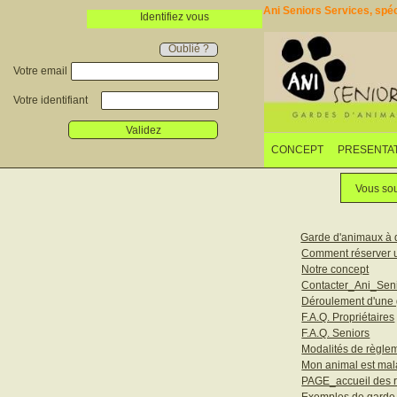
Ani Seniors Services, spéci
Identifiez vous
Oublié ?
Votre email
Votre identifiant
Validez
CONCEPT
PRESENTA
Vous sou
Garde d'animaux à 
Comment réserver 
Notre concept
Contacter_Ani_Sen
Déroulement d'une
F.A.Q. Propriétaires
F.A.Q. Seniors
Modalités de règle
Mon animal est ma
PAGE_accueil des r