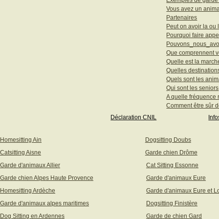
Exemples de garde d
Vous avez un animal
Partenaires
Peut on avoir la o
Pourquoi faire appe
Pouvons_nous_avo
Que comprennent vo
Quelle est la march
Quelles destinatio
Quels sont les ani
Qui sont les seniors
A quelle fréquence 
Comment être sûr d
Déclaration CNIL
Info
Homesitting Ain
Dogsitting Doubs
Catsitting Aisne
Garde chien Drôme
Garde d'animaux Allier
Cat Sitting Essonne
Garde chien Alpes Haute Provence
Garde d'animaux Eure
Homesitting Ardèche
Garde d'animaux Eure et Lo
Garde d'animaux alpes maritimes
Dogsitting Finistère
Dog Sitting en Ardennes
Garde de chien Gard