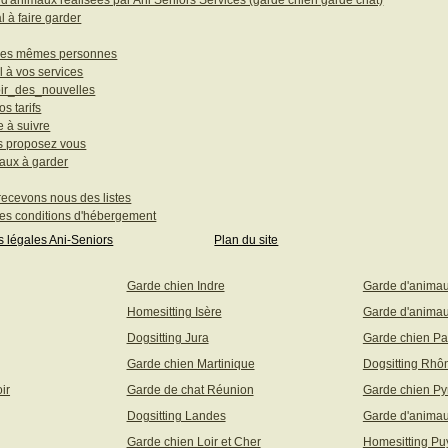
'animaux réalisées par Ani Seniors Services (garde chien garde chat)
 à faire garder
u les mêmes personnes
l à vos services
ir_des_nouvelles
s tarifs
e à suivre
ns proposez vous
maux à garder
recevons nous des listes
es conditions d'hébergement
s légales Ani-Seniors
Plan du site
Garde chien Indre
Garde d'anima
Homesitting Isère
Garde d'animau
Dogsitting Jura
Garde chien Pa
Garde chien Martinique
Dogsitting Rhô
ir
Garde de chat Réunion
Garde chien Py
Dogsitting Landes
Garde d'animau
Garde chien Loir et Cher
Homesitting P