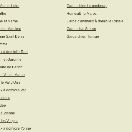
aône et Loire
Garde chien Luxembourg
rthe
Homesitting Maroc
ne et Marne
Garde d'animaux à domicile Russie
eine Maritime
Garde chat Suisse
ine Saint Denis
Garde chien Tunisie
omme
x à domicile Tarn
rn et Garonne
toire de Belfort
 le Val de Marne
 le Val d'Oise
x à domicile Var
ucluse
ndée
 la Vienne
 les Vosges
x à domicile Yonne