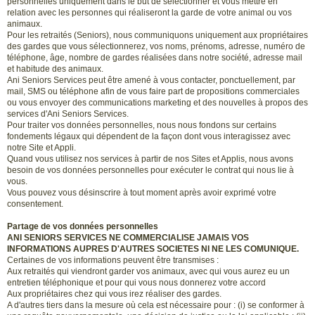
personnelles uniquement dans le but de sélectionner et vous mettre en
relation avec les personnes qui réaliseront la garde de votre animal ou vos
animaux.
Pour les retraités (Seniors), nous communiquons uniquement aux propriétaires
des gardes que vous sélectionnerez, vos noms, prénoms, adresse, numéro de
téléphone, âge, nombre de gardes réalisées dans notre société, adresse mail
et habitude des animaux.
Ani Seniors Services peut être amené à vous contacter, ponctuellement, par
mail, SMS ou téléphone afin de vous faire part de propositions commerciales
ou vous envoyer des communications marketing et des nouvelles à propos des
services d'Ani Seniors Services.
Pour traiter vos données personnelles, nous nous fondons sur certains
fondements légaux qui dépendent de la façon dont vous interagissez avec
notre Site et Appli.
Quand vous utilisez nos services à partir de nos Sites et Applis, nous avons
besoin de vos données personnelles pour exécuter le contrat qui nous lie à
vous.
Vous pouvez vous désinscrire à tout moment après avoir exprimé votre
consentement.
Partage de vos données personnelles
ANI SENIORS SERVICES NE COMMERCIALISE JAMAIS VOS
INFORMATIONS AUPRES D'AUTRES SOCIETES NI NE LES COMUNIQUE.
Certaines de vos informations peuvent être transmises :
Aux retraités qui viendront garder vos animaux, avec qui vous aurez eu un
entretien téléphonique et pour qui vous nous donnerez votre accord
Aux propriétaires chez qui vous irez réaliser des gardes.
A d'autres tiers dans la mesure où cela est nécessaire pour : (i) se conformer à