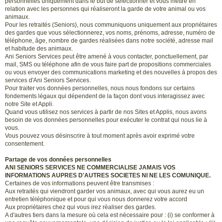
personnelles uniquement dans le but de sélectionner et vous mettre en
relation avec les personnes qui réaliseront la garde de votre animal ou vos
animaux.
Pour les retraités (Seniors), nous communiquons uniquement aux propriétaires
des gardes que vous sélectionnerez, vos noms, prénoms, adresse, numéro de
téléphone, âge, nombre de gardes réalisées dans notre société, adresse mail
et habitude des animaux.
Ani Seniors Services peut être amené à vous contacter, ponctuellement, par
mail, SMS ou téléphone afin de vous faire part de propositions commerciales
ou vous envoyer des communications marketing et des nouvelles à propos des
services d'Ani Seniors Services.
Pour traiter vos données personnelles, nous nous fondons sur certains
fondements légaux qui dépendent de la façon dont vous interagissez avec
notre Site et Appli.
Quand vous utilisez nos services à partir de nos Sites et Applis, nous avons
besoin de vos données personnelles pour exécuter le contrat qui nous lie à
vous.
Vous pouvez vous désinscrire à tout moment après avoir exprimé votre
consentement.
Partage de vos données personnelles
ANI SENIORS SERVICES NE COMMERCIALISE JAMAIS VOS
INFORMATIONS AUPRES D'AUTRES SOCIETES NI NE LES COMUNIQUE.
Certaines de vos informations peuvent être transmises :
Aux retraités qui viendront garder vos animaux, avec qui vous aurez eu un
entretien téléphonique et pour qui vous nous donnerez votre accord
Aux propriétaires chez qui vous irez réaliser des gardes.
A d'autres tiers dans la mesure où cela est nécessaire pour : (i) se conformer à